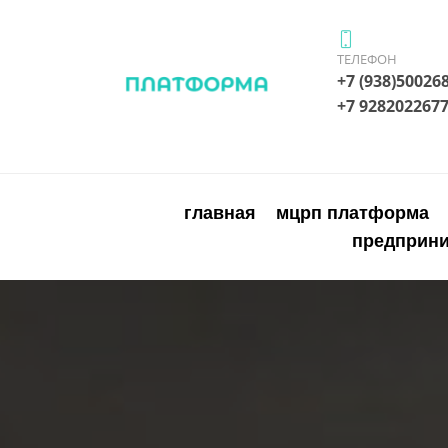
ТЕЛЕФОН
+7 (938)
+7 928202267
главная
мцрп платформа
предприн