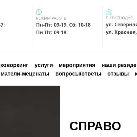
Г. КРАСНОДАР
РЕЖИМ РАБОТЫ
ул. Северная
5002687;
Пн-Пт: 09-19, Сб: 10-18
ул. Красная,
7
Пн-Пт: 09-18
коворкинг
услуги
мероприятия
наши резид
иматели-меценаты
вопросы/ответы
отзывы
СПРАВО